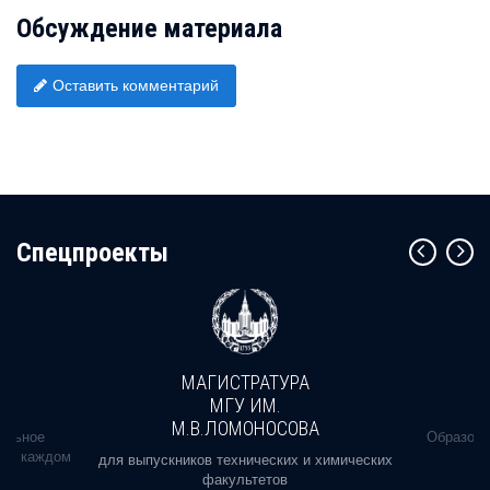
Обсуждение материала
Оставить комментарий
Cпецпроекты
МАГИСТРАТУРА
МГУ ИМ.
М.В.ЛОМОНОСОВА
альное
Образова
ь в каждом
для выпускников технических и химических
факультетов