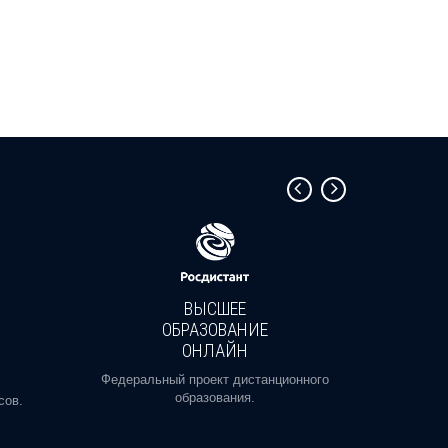
ВЫСШЕЕ
ОБРАЗОВАНИЕ
ОНЛАЙН
Пройди
профе
Федеральный проект дистанционного
образования.
сов.