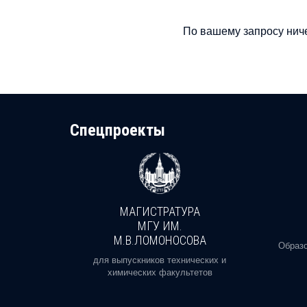
По вашему запросу ниче
Cпецпроекты
МАГИСТРАТУРА
И
МГУ ИМ.
М.В.ЛОМОНОСОВА
, реальное
Образо
орая есть
для выпускников технических и
химических факультетов