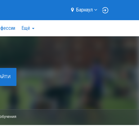
Барнаул
фессии
Ещё
АЙТИ
обучения