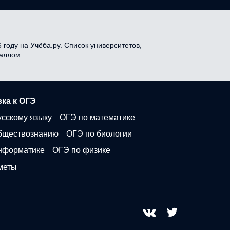
году на Учёба.ру. Список университетов,
баллом.
ка к ОГЭ
усскому языку
ОГЭ по математике
бществознанию
ОГЭ по биологии
нформатике
ОГЭ по физике
меты