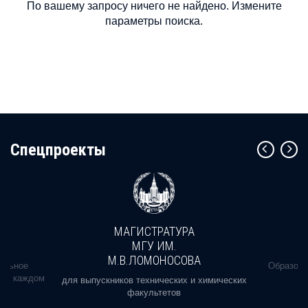
По вашему запросу ничего не найдено. Измените
параметры поиска.
Cпецпроекты
МАГИСТРАТУРА
МГУ ИМ.
М.В.ЛОМОНОСОВА
альное
Образова
ь в каждом
для выпускников технических и химических
факультетов