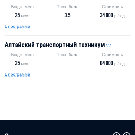
Бюдж. мест
Прох. балл
Стоимость
25
3.5
34 000
мест
р./год
1 программа
Алтайский транспортный техникум
Бюдж. мест
Прох. балл
Стоимость
25
—
84 000
мест
р./год
1 программа