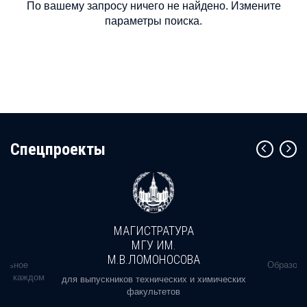
По вашему запросу ничего не найдено. Измените
параметры поиска.
Cпецпроекты
МАГИСТРАТУРА
МГУ ИМ.
М.В.ЛОМОНОСОВА
альное
Образова
ь в каждом
для выпускников технических и химических
факультетов