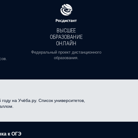
ВЫСШЕЕ
ОБРАЗОВАНИЕ
ОНЛАЙН
Пройди
профе
Федеральный проект дистанционного
образования.
сов.
году на Учёба.ру. Список университетов,
баллом.
ка к ОГЭ