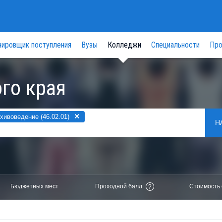
нировщик поступления
Вузы
Колледжи
Специальности
Про
го края
×
ивоведение (46.02.01)
Н
Бюджетных мест
Проходной балл
Стоимость 
?