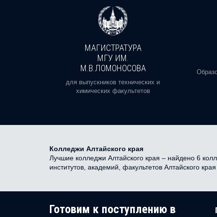
МАГИСТРАТУРА
И
МГУ ИМ.
М.В.ЛОМОНОСОВА
, реальное
Образо
орая есть
для выпускников технических и
химических факультетов
Колледжи Алтайского края
Лучшие колледжи Алтайского края – найдено 6 колл
институтов, академий, факультетов Алтайского кра
Готовим к поступлению в