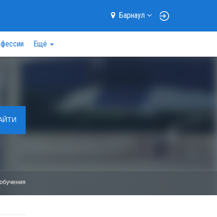
Барнаул
фессии
Ещё
АЙТИ
обучения