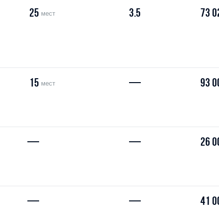
25
3.5
73 0
мест
15
—
93 0
мест
—
—
26 0
—
—
41 0