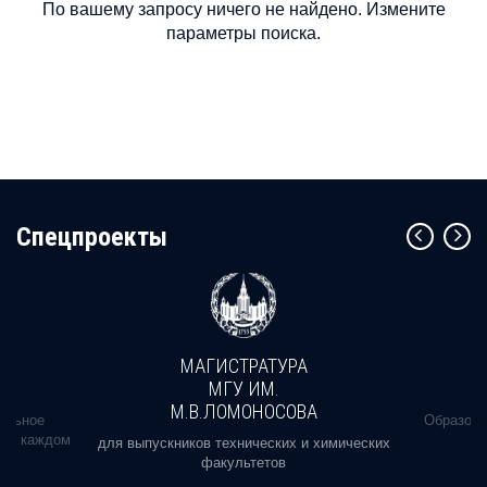
По вашему запросу ничего не найдено. Измените
параметры поиска.
Cпецпроекты
МАГИСТРАТУРА
МГУ ИМ.
М.В.ЛОМОНОСОВА
альное
Образова
ь в каждом
для выпускников технических и химических
факультетов