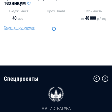
техникум
Бюдж. мест
Прох. балл
Стоимость
40
—
40 000
мест
от
р./год
Скрыть программы
Cпецпроекты
МАГИСТРАТУРА