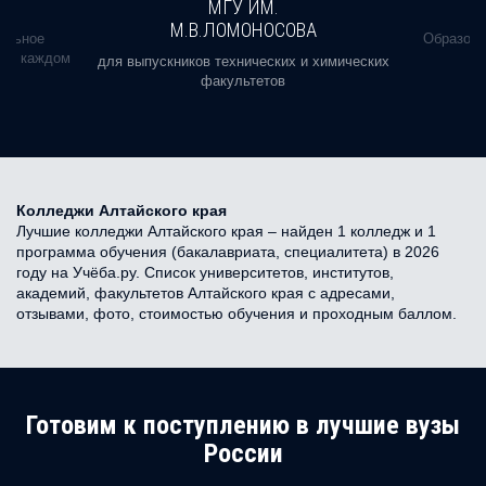
МГУ ИМ.
М.В.ЛОМОНОСОВА
альное
Образова
ь в каждом
для выпускников технических и химических
факультетов
Колледжи Алтайского края
Лучшие колледжи Алтайского края – найден 1 колледж и 1
программа обучения (бакалавриата, специалитета) в 2026
году на Учёба.ру. Список университетов, институтов,
академий, факультетов Алтайского края с адресами,
отзывами, фото, стоимостью обучения и проходным баллом.
Готовим к поступлению в лучшие вузы
России