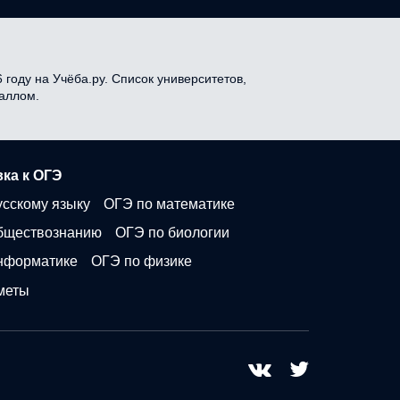
году на Учёба.ру. Список университетов,
баллом.
ка к ОГЭ
усскому языку
ОГЭ по математике
бществознанию
ОГЭ по биологии
нформатике
ОГЭ по физике
меты