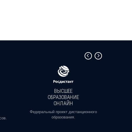
ВЫСШЕЕ
ОБРАЗОВАНИЕ
ОНЛАЙН
Пройди
профе
Федеральный проект дистанционного
образования.
сов.