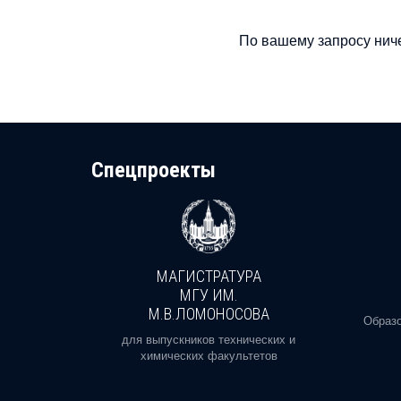
По вашему запросу ниче
Cпецпроекты
МАГИСТРАТУРА
И
МГУ ИМ.
М.В.ЛОМОНОСОВА
, реальное
Образо
орая есть
для выпускников технических и
химических факультетов