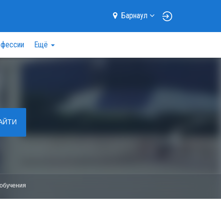
Барнаул
фессии
Ещё
АЙТИ
обучения