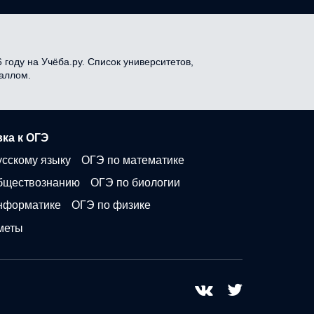
году на Учёба.ру. Список университетов,
баллом.
ка к ОГЭ
усскому языку
ОГЭ по математике
бществознанию
ОГЭ по биологии
нформатике
ОГЭ по физике
меты