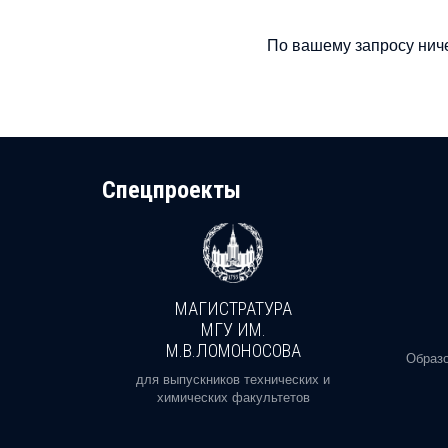
По вашему запросу ниче
Cпецпроекты
МАГИСТРАТУРА
И
МГУ ИМ.
М.В.ЛОМОНОСОВА
, реальное
Образо
орая есть
для выпускников технических и
химических факультетов