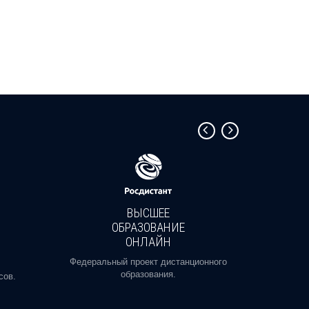
ВЫСШЕЕ
ОБРАЗОВАНИЕ
ОНЛАЙН
Пройди
профе
Федеральный проект дистанционного
образования.
сов.