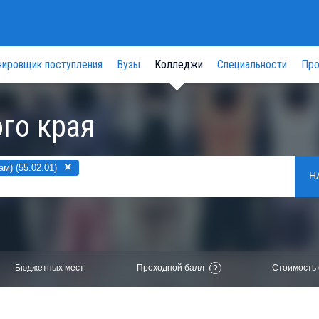
нировщик поступления
Вузы
Колледжи
Специальности
Про
го края
×
м) (55.02.01)
Н
Бюджетных мест
Проходной балл
Стоимость 
?