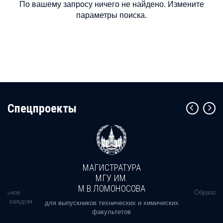
По вашему запросу ничего не найдено. Измените
параметры поиска.
Cпецпроекты
МАГИСТРАТУРА
МГУ ИМ.
М.В.ЛОМОНОСОВА
альное
Образова
ь в каждом
для выпускников технических и химических
факультетов