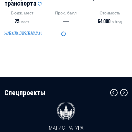
транспорта
Бюдж. мест
Прох. балл
Стоимость
25
—
64 000
мест
р./год
Скрыть программы
Cпецпроекты
МАГИСТРАТУРА