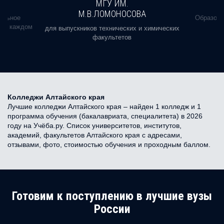
МГУ ИМ.
М.В.ЛОМОНОСОВА
альное
Образова
ь в каждом
для выпускников технических и химических
факультетов
Колледжи Алтайского края
Лучшие колледжи Алтайского края – найден 1 колледж и 1
программа обучения (бакалавриата, специалитета) в 2026
году на Учёба.ру. Список университетов, институтов,
академий, факультетов Алтайского края с адресами,
отзывами, фото, стоимостью обучения и проходным баллом.
Готовим к поступлению в лучшие вузы
России