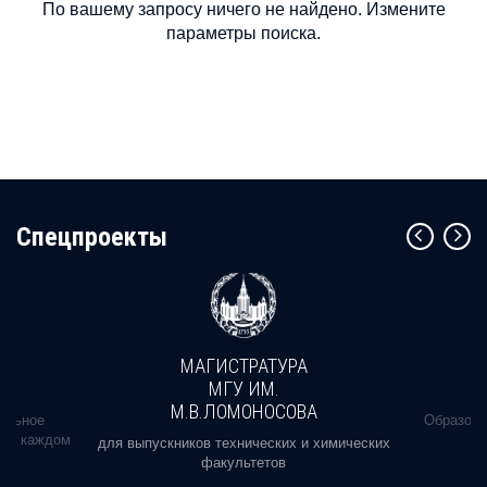
По вашему запросу ничего не найдено. Измените
параметры поиска.
Cпецпроекты
МАГИСТРАТУРА
МГУ ИМ.
М.В.ЛОМОНОСОВА
альное
Образова
ь в каждом
для выпускников технических и химических
факультетов