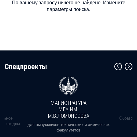
По вашему запросу ничего не найдено. Измените
параметры поиска.
Cпецпроекты
МАГИСТРАТУРА
МГУ ИМ.
М.В.ЛОМОНОСОВА
альное
Образова
ь в каждом
для выпускников технических и химических
факультетов