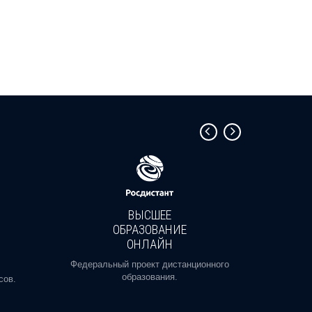
ВЫСШЕЕ
ОБРАЗОВАНИЕ
ОНЛАЙН
Пройди
профе
Федеральный проект дистанционного
образования.
сов.