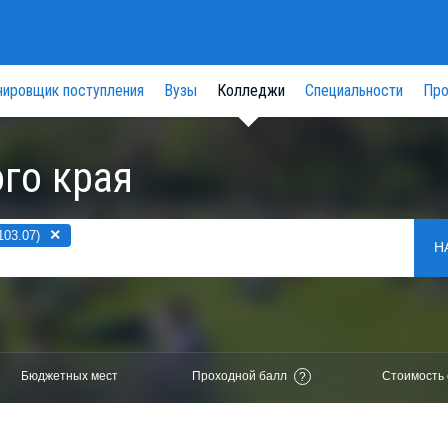
нировщик поступления
Вузы
Колледжи
Специальности
Про
го края
×
03.07)
Н
Бюджетных мест
Проходной балл
Стоимость 
?