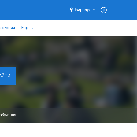
Барнаул
фессии
Ещё
АЙТИ
обучения