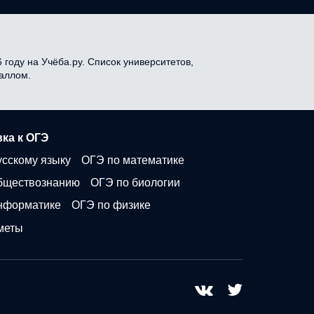
году на Учёба.ру. Список университетов,
баллом.
ка к ОГЭ
усскому языку
ОГЭ по математике
бществознанию
ОГЭ по биологии
нформатике
ОГЭ по физике
меты