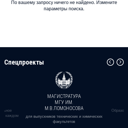
По вашему запросу ничего не найдено. Измените
параметры поиска.
Cпецпроекты
МАГИСТРАТУРА
МГУ ИМ.
М.В.ЛОМОНОСОВА
альное
Образова
ь в каждом
для выпускников технических и химических
факультетов