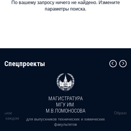
По вашему запросу ничего не найдено. Измените
параметры поиска.
Cпецпроекты
МАГИСТРАТУРА
МГУ ИМ.
М.В.ЛОМОНОСОВА
альное
Образова
ь в каждом
для выпускников технических и химических
факультетов