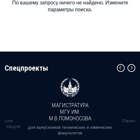
По вашему запросу ничего не найдено. Измените
параметры поиска.
Cпецпроекты
МАГИСТРАТУРА
МГУ ИМ.
М.В.ЛОМОНОСОВА
альное
Образова
ь в каждом
для выпускников технических и химических
факультетов