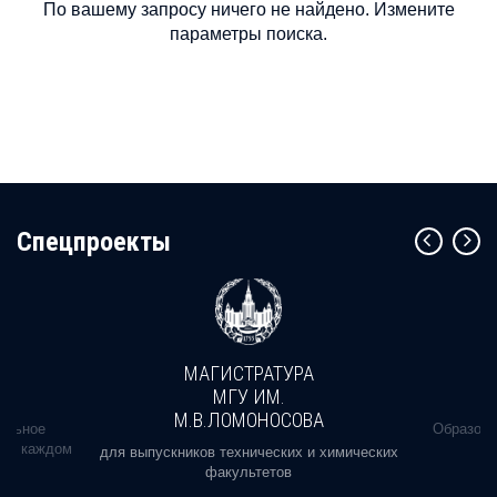
По вашему запросу ничего не найдено. Измените
параметры поиска.
Cпецпроекты
МАГИСТРАТУРА
МГУ ИМ.
М.В.ЛОМОНОСОВА
альное
Образова
ь в каждом
для выпускников технических и химических
факультетов