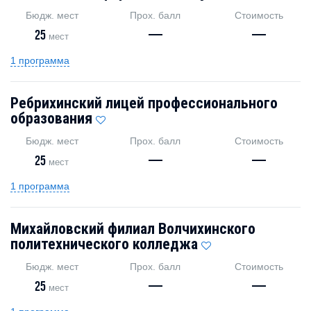
Бюдж. мест
Прох. балл
Стоимость
25
—
—
мест
1 программа
Ребрихинский лицей профессионального
образования
Бюдж. мест
Прох. балл
Стоимость
25
—
—
мест
1 программа
Михайловский филиал Волчихинского
политехнического колледжа
Бюдж. мест
Прох. балл
Стоимость
25
—
—
мест