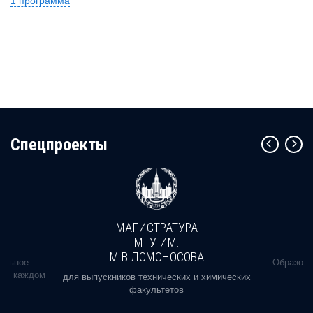
1 программа
Cпецпроекты
МАГИСТРАТУРА
МГУ ИМ.
М.В.ЛОМОНОСОВА
альное
Образова
ь в каждом
для выпускников технических и химических
факультетов