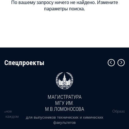
По вашему запросу ничего не найдено. Измените
параметры поиска.
Cпецпроекты
МАГИСТРАТУРА
МГУ ИМ.
М.В.ЛОМОНОСОВА
альное
Образова
ь в каждом
для выпускников технических и химических
факультетов