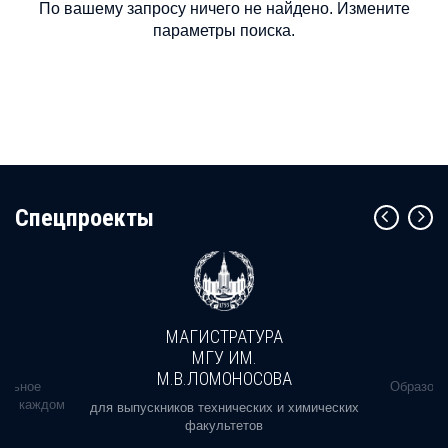
По вашему запросу ничего не найдено. Измените
параметры поиска.
Cпецпроекты
МАГИСТРАТУРА
МГУ ИМ.
М.В.ЛОМОНОСОВА
альное
Образова
ь в каждом
для выпускников технических и химических
факультетов