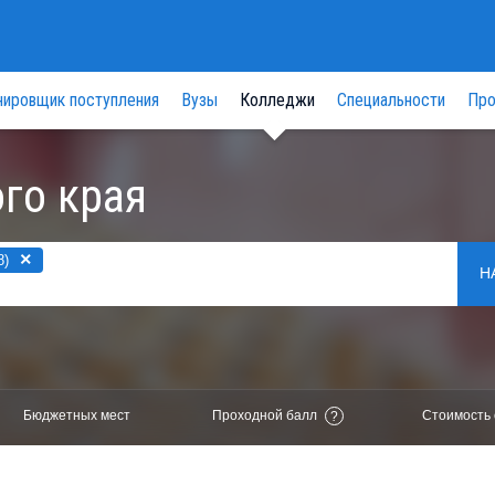
нировщик поступления
Вузы
Колледжи
Специальности
Про
го края
×
8)
Н
Бюджетных мест
Проходной балл
Стоимость 
?