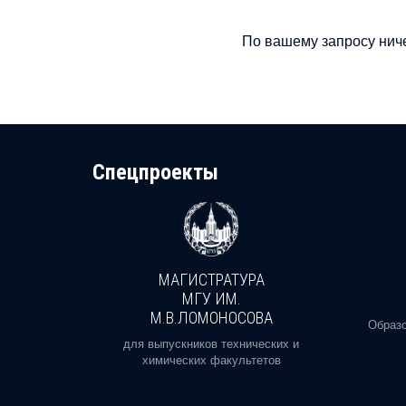
По вашему запросу ниче
Cпецпроекты
МАГИСТРАТУРА
И
МГУ ИМ.
М.В.ЛОМОНОСОВА
, реальное
Образо
орая есть
для выпускников технических и
химических факультетов