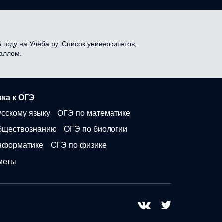
году на Учёба.ру. Список университетов,
баллом.
ка к ОГЭ
усскому языку
ОГЭ по математике
бществознанию
ОГЭ по биологии
нформатике
ОГЭ по физике
меты