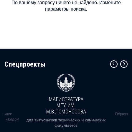
По вашему запросу ничего не найдено. Измените
параметры поиска.
Cпецпроекты
МАГИСТРАТУРА
МГУ ИМ.
М.В.ЛОМОНОСОВА
альное
Образова
ь в каждом
для выпускников технических и химических
факультетов