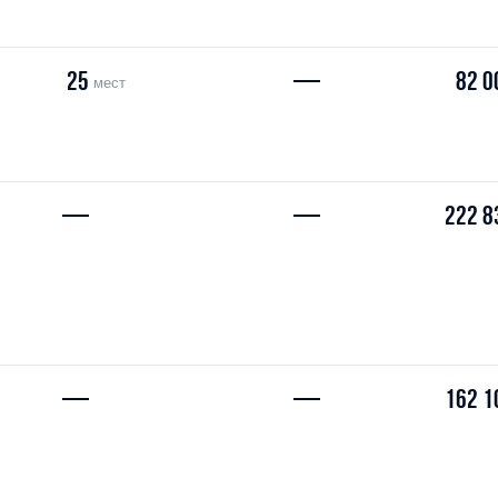
25
—
82 0
мест
—
—
222 8
—
—
162 1