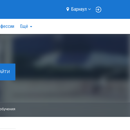
Барнаул
фессии
Ещё
АЙТИ
обучения