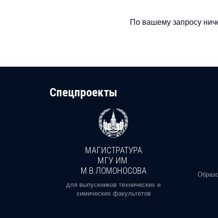
По вашему запросу ниче
Cпецпроекты
МАГИСТРАТУРА
И
МГУ ИМ.
М.В.ЛОМОНОСОВА
, реальное
Образо
орая есть
для выпускников технических и
химических факультетов