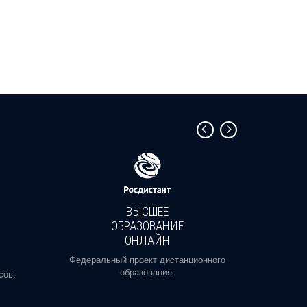
ВЫСШЕЕ
ОБРАЗОВАНИЕ
ОНЛАЙН
Пройди
профе
Федеральный проект дистанционного
образования.
сов.