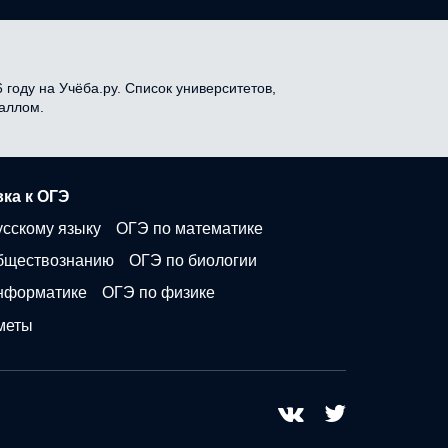
году на Учёба.ру. Список университетов,
баллом.
ка к ОГЭ
усскому языку
ОГЭ по математике
бществознанию
ОГЭ по биологии
нформатике
ОГЭ по физике
меты