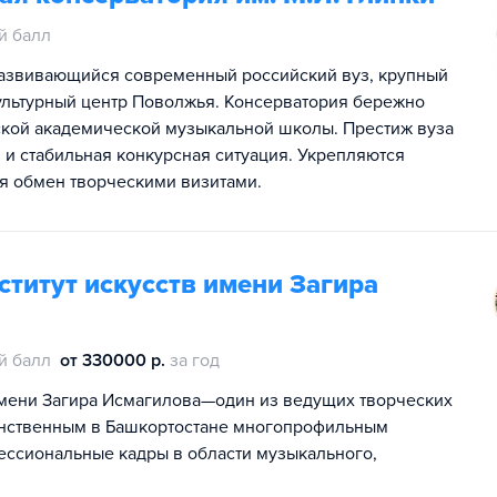
й балл
развивающийся современный российский вуз, крупный
ультурный центр Поволжья. Консерватория бережно
ской академической музыкальной школы. Престиж вуза
и стабильная конкурсная ситуация. Укрепляются
я обмен творческими визитами.
титут искусств имени Загира
й балл
от 330000 р.
за год
имени Загира Исмагилова—один из ведущих творческих
динственным в Башкортостане многопрофильным
ссиональные кадры в области музыкального,