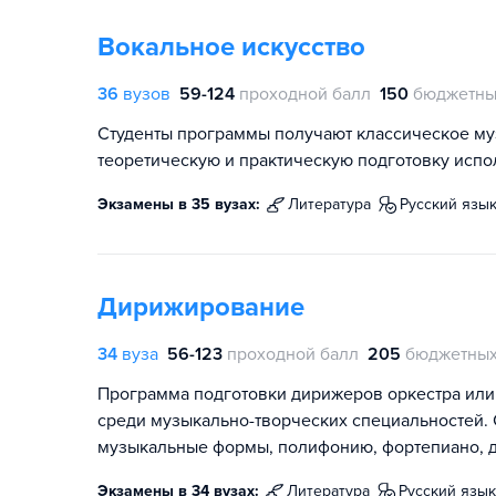
Вокальное искусство
36
вузов
59-124
проходной балл
150
бюджетны
Студенты программы получают классическое м
теоретическую и практическую подготовку испо
Экзамены в 35 вузах:
литература
русский язы
Дирижирование
34
вуза
56-123
проходной балл
205
бюджетных
Программа подготовки дирижеров оркестра или
среди музыкально-творческих специальностей. 
музыкальные формы, полифонию, фортепиано, д
Экзамены в 34 вузах:
литература
русский язык