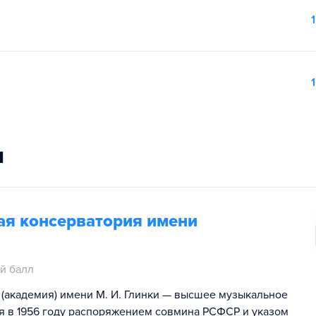
1
1
и
ая консерватория имени
й балл
(академия) имени М. И. Глинки — высшее музыкальное
я в 1956 году распоряжением совмина РСФСР и указом