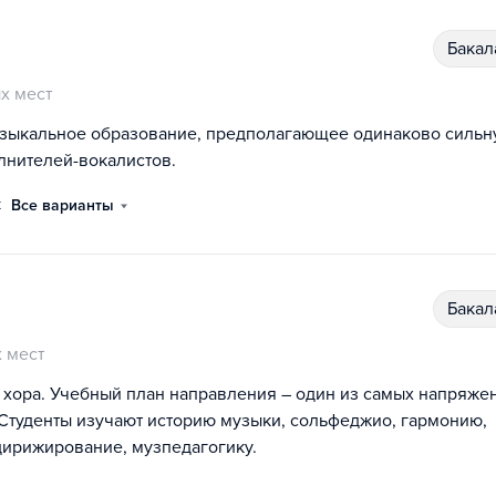
бака
х мест
узыкальное образование, предполагающее одинаково силь
лнителей-вокалистов.
к
Все варианты
бака
 мест
 хора. Учебный план направления – один из самых напряже
Студенты изучают историю музыки, сольфеджио, гармонию,
ирижирование, музпедагогику.