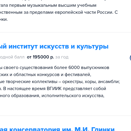
 стала первым музыкальным высшим учебным
инственным за пределами европейской части России. С
нки.
й институт искусств и культуры
одной балл
от 195000 р.
за год
ы своего существования более 6000 выпускников
ких и областных конкурсов и фестивалей,
ые творческие коллективы – оркестры, хоры, ансамбли;
ы. В настоящее время ВГИИК представляет собой
ого образования, исполнительского искусства,
я консерватория им. М.И. Глинки