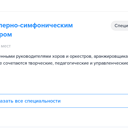
оперно-симфоническим
спец
ором
 мест
енными руководителями хоров и оркестров, аранжировщика
 сочетаются творческие, педагогические и управленчески
азать все специальности