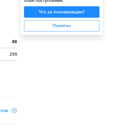
план поступления.
Что за планировщик?
Понятно
48
299
узов