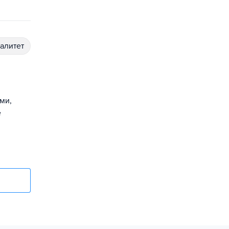
иалитет
ми,
е