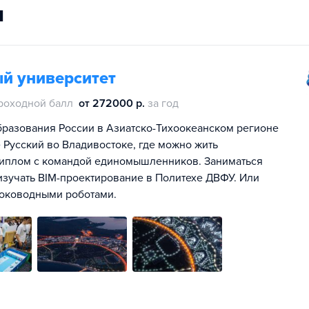
и
й университет
роходной балл
от 272000 р.
за год
разования России в Азиатско-Тихоокеанском регионе
е Русский во Владивостоке, где можно жить
к диплом с командой единомышленников. Заниматься
 изучать BIM-проектирование в Политехе ДВФУ. Или
боководными роботами.