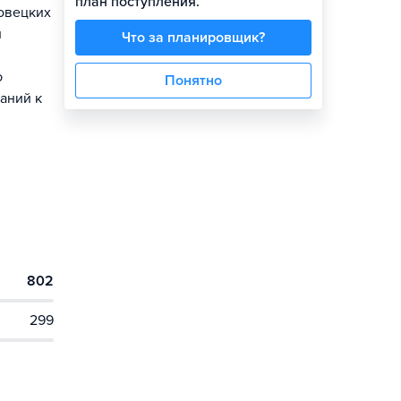
план поступления.
ловецких
и
Что за планировщик?
ю
Понятно
аний к
802
299