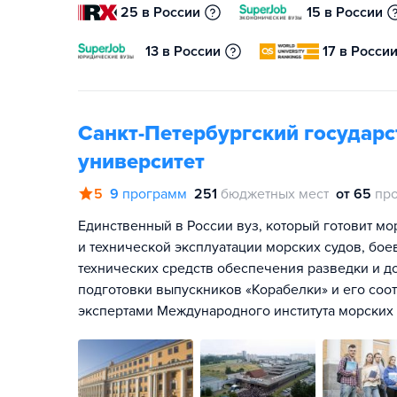
25 в России
15 в России
13 в России
17 в Росси
Санкт-Петербургский государ
университет
5
9
программ
251
бюджетных мест
от 65
пр
Единственный в России вуз, который готовит м
и технической эксплуатации морских судов, бо
технических средств обеспечения разведки и д
подготовки выпускников «Корабелки» и его со
экспертами Международного института морских