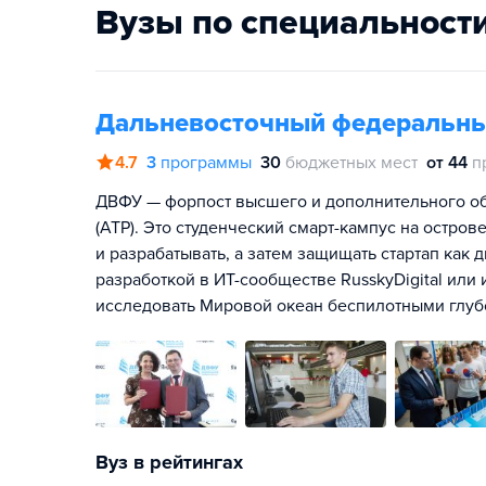
Вузы по специальност
Дальневосточный федеральны
4.7
3
программы
30
бюджетных мест
от 44
п
ДВФУ — форпост высшего и дополнительного об
(АТР). Это студенческий смарт-кампус на остров
и разрабатывать, а затем защищать стартап ка
разработкой в ИТ-сообществе RusskyDigital или
исследовать Мировой океан беспилотными глу
Вуз в рейтингах