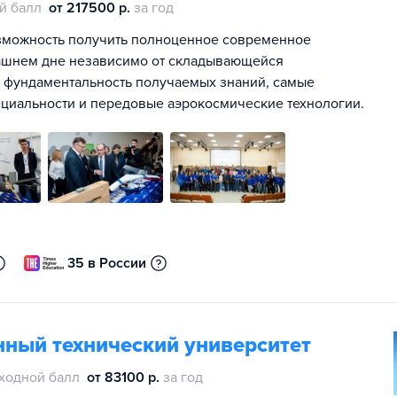
й балл
от 217500 р.
за год
зможность получить полноценное современное
трашнем дне независимо от складывающейся
 фундаментальность получаемых знаний, самые
ециальности и передовые аэрокосмические технологии.
35 в России
нный технический университет
ходной балл
от 83100 р.
за год