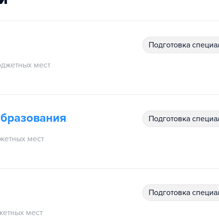
подготовка специ
джетных мест
образования
подготовка специ
жетных мест
подготовка специ
етных мест