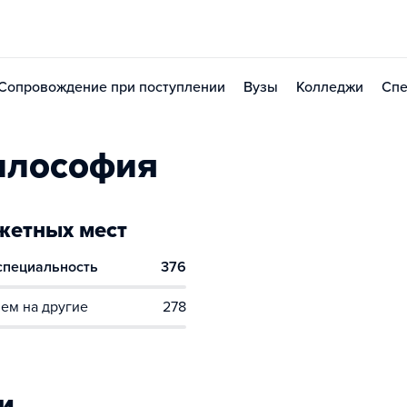
Сопровождение при поступлении
Вузы
Колледжи
Спе
илософия
етных мест
 специальность
376
ем на другие
278
и