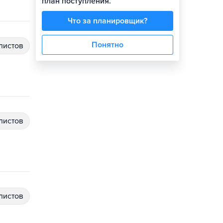
план поступления.
Что за планировщик?
Понятно
алистов
алистов
алистов