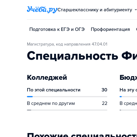
Старшекласснику и абитуриенту
Подготовка к ЕГЭ и ОГЭ
Профориентация
Магистратура, код направления 47.04.01
Специальность Ф
Колледжей
Бюдж
По этой специальности
30
На эту
В среднем по другим
22
В средн
Похожие специальност