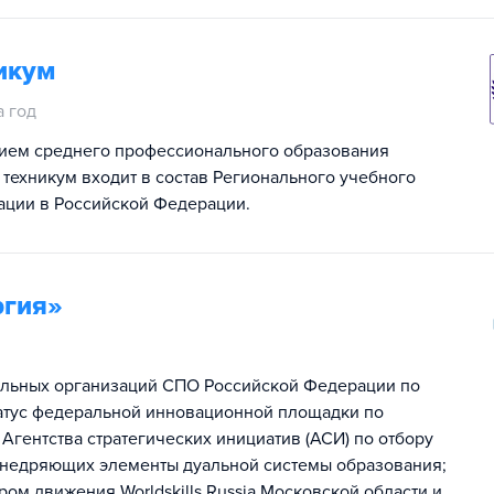
икум
а год
нием среднего профессионального образования
 техникум входит в состав Регионального учебного
ации в Российской Федерации.
ргия»
ельных организаций СПО Российской Федерации по
 статус федеральной инновационной площадки по
Агентства стратегических инициатив (АСИ) по отбору
внедряющих элементы дуальной системы образования;
м движения Worldskills Russia Московской области и