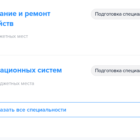
ание и ремонт
подготовка специ
йств
жетных мест
иационных систем
подготовка специ
джетных места
азать все специальности