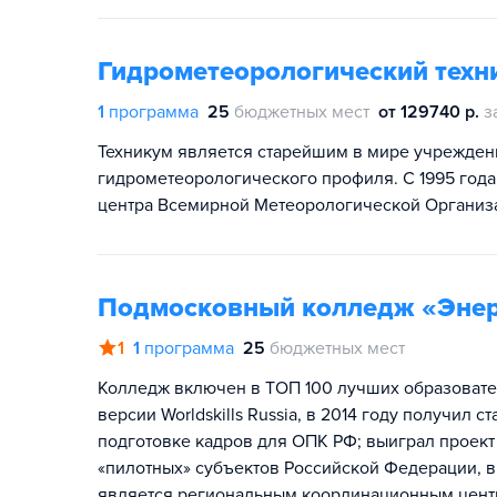
Гидрометеорологический техн
1
программа
25
бюджетных мест
от 129740 р.
з
Техникум является старейшим в мире учрежде
гидрометеорологического профиля. С 1995 года
центра Всемирной Метеорологической Организ
Подмосковный колледж «Эне
1
1
программа
25
бюджетных мест
Колледж включен в ТОП 100 лучших образоват
версии Worldskills Russia, в 2014 году получил
подготовке кадров для ОПК РФ; выиграл проект 
«пилотных» субъектов Российской Федерации, 
является региональным координационным центро