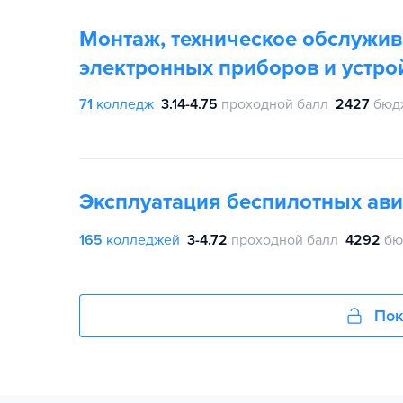
Монтаж, техническое обслужив
электронных приборов и устро
71
колледж
3.14-4.75
проходной балл
2427
бюд
Эксплуатация беспилотных ав
165
колледжей
3-4.72
проходной балл
4292
бю
Пок