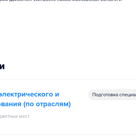
и
электрического и
подготовка специ
вания (по отраслям)
джетных мест