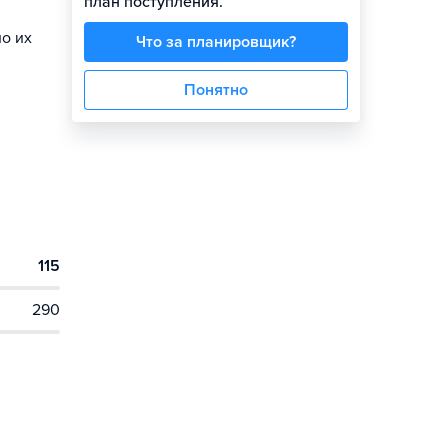
план поступления.
но их
Что за планировщик?
Понятно
115
290