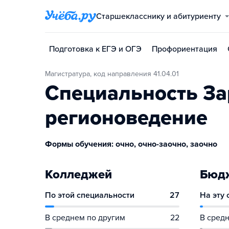
Старшекласснику и абитуриенту
Подготовка к ЕГЭ и ОГЭ
Профориентация
Магистратура, код направления 41.04.01
Специальность З
регионоведение
Формы обучения: очно, очно-заочно, заочно
Колледжей
Бюдж
По этой специальности
27
На эту
В среднем по другим
22
В средн