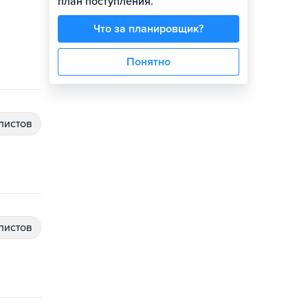
план поступления.
Что за планировщик?
Понятно
алистов
алистов