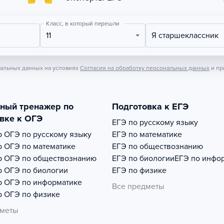
Класс, в который перешли
11
Я старшеклассник
нальных данных на условиях
Согласия на обработку персональных данных
и пр
тный тренажер по
Подготовка к ЕГЭ
вке к ОГЭ
ЕГЭ по русскому языку
р
ОГЭ по русскому языку
ЕГЭ по математике
р
ОГЭ по математике
ЕГЭ по обществознанию
р
ОГЭ по обществознанию
ЕГЭ по биологии
ЕГЭ по инфо
р
ОГЭ по биологии
ЕГЭ по физике
р
ОГЭ по информатике
Все предметы
р
ОГЭ по физике
дметы