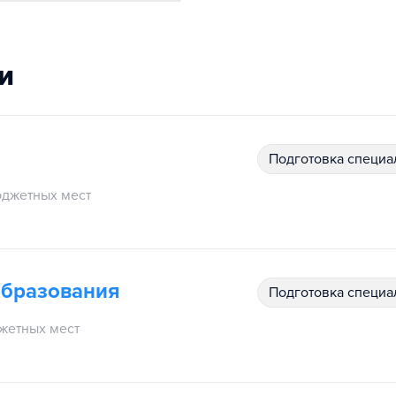
и
подготовка специ
джетных мест
образования
подготовка специ
жетных мест