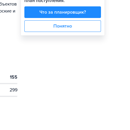
план поступления.
объектов
рские и
Что за планировщик?
Понятно
155
299