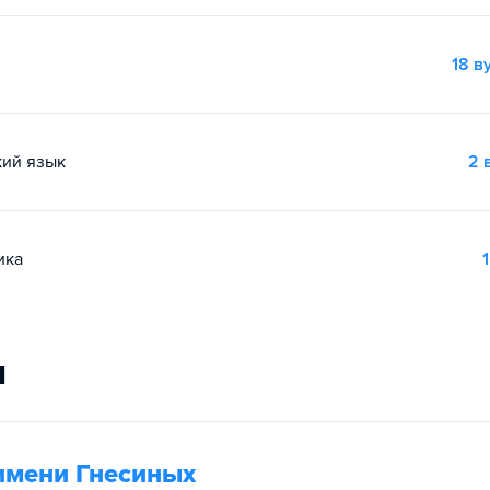
18 в
кий язык
2 
ика
1
и
имени Гнесиных