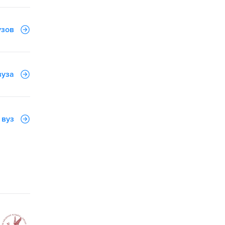
узов
вуза
 вуз