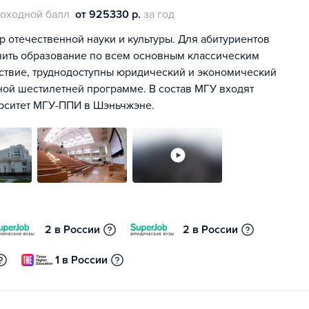
оходной балл
от 925330 р.
за год
р отечественной науки и культуры. Для абитуриентов
чить образование по всем основным классическим
дствие, труднодоступны юридический и экономический
ной шестилетней программе. В состав МГУ входят
ерситет МГУ-ППИ в Шэньчжэне.
2 в России
2 в России
1 в России