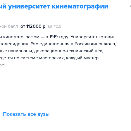
ый университет кинематографии
ной балл
от 112000 р.
за год
кинематографом — в 1919 году. Университет готовит
 телевидения. Это единственная в России киношкола,
чные павильоны, декорационно-технический цех,
дется по системе мастерских, каждый мастер
рс.
Показать все вузы