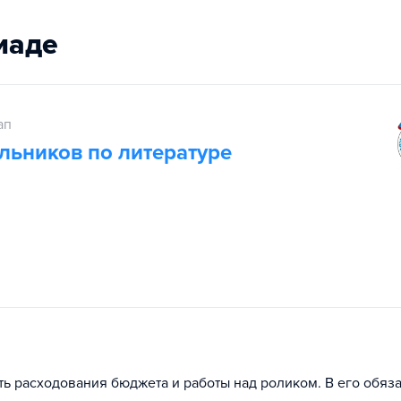
иаде
ап
льников по литературе
ь расходования бюджета и работы над роликом. В его обяз