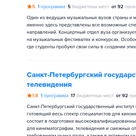
5
1
программа
5
бюджетных мест
от 92
прох
Один из ведущих музыкальных вузов страны и ми
именно здесь представлены все возможные сп
направлений. Концертный отдел вуза организуе
на музыкальных фестивалях и конкурсах. Особо
где студенты пробуют свои силы в создании эти
Санкт-Петербургский государс
телевидения
1.8
1
программа
17
бюджетных мест
от 92
пр
Санкт-Петербургский государственный институт 
готовящий весь спектр специалистов для кино
состоит в подготовке высококвалифицированны
для кинематографии, телевидения и смежных о
требованиям рынка труда, а также в активном с