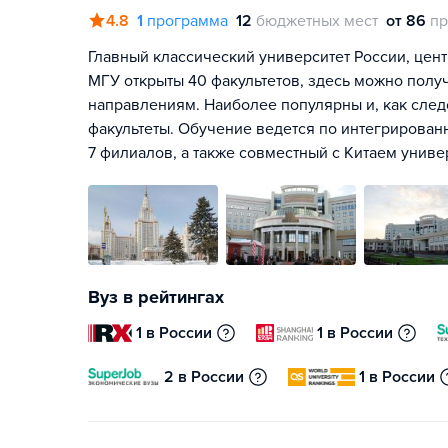
4.8
1
программа
12
бюджетных мест
от 86
пр
Главный классический университет России, цент
МГУ открыты 40 факультетов, здесь можно полу
направлениям. Наиболее популярны и, как сле
факультеты. Обучение ведется по интегрирован
7 филиалов, а также совместный с Китаем унив
Вуз в рейтингах
1 в России
1 в России
2 в России
1 в России