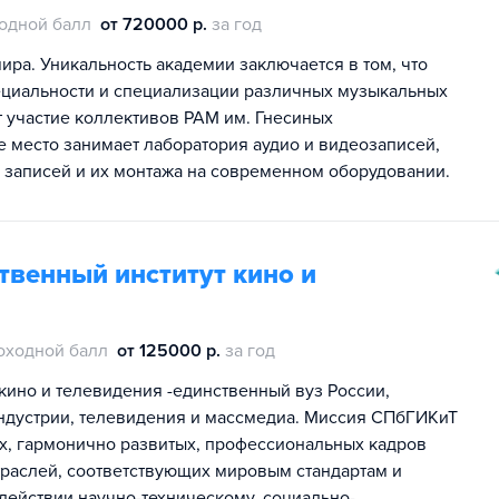
одной балл
от 720000 р.
за год
ра. Уникальность академии заключается в том, что
ециальности и специализации различных музыкальных
т участие коллективов РАМ им. Гнесиных
е место занимает лаборатория аудио и видеозаписей,
х записей и их монтажа на современном оборудовании.
твенный институт кино и
оходной балл
от 125000 р.
за год
кино и телевидения -единственный вуз России,
индустрии, телевидения и массмедиа. Миссия СПбГИКиТ
х, гармонично развитых, профессиональных кадров
траслей, соответствующих мировым стандартам и
одействии научно-техническому, социально-