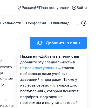
Россия
План поступления
Войти
циальности
Профессии
Олимпиады
Дни открытых д
Добавить в план
Нажав на «Добавить в план», вы
кл
добавите эту специальность в
усского
план поступления
— список
ди
выбранных вами учебных
соналом,
заведений и программ. Также у
по
нас есть сервис «Планировщик
поступления», который поможет
подобрать подходящие
, на
программы и получить готовый
лизации.