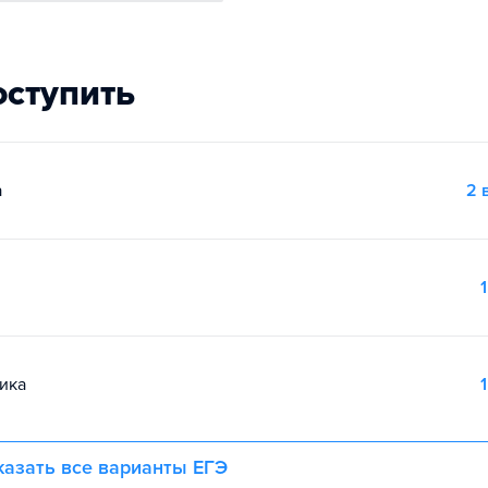
оступить
а
2 
1
ика
1
азать все варианты ЕГЭ