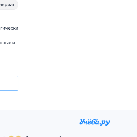
лавриат
огически
енных и