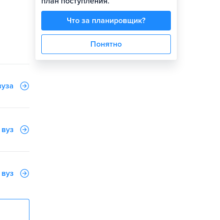
план поступления.
Что за планировщик?
Понятно
вуза
 вуз
 вуз