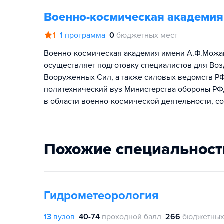
Военно-космическая академия
1
1
программа
0
бюджетных мест
Военно-космическая академия имени А.Ф.Можай
осуществляет подготовку специалистов для Воз
Вооруженных Сил, а также силовых ведомств Р
политехнический вуз Министерства обороны РФ
в области военно-космической деятельности, 
Похожие специальност
Гидрометеорология
13
вузов
40-74
проходной балл
266
бюджетных