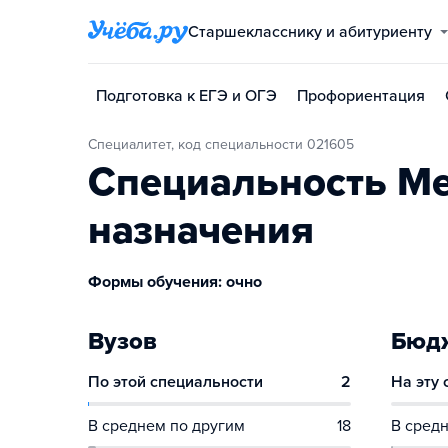
Старшекласснику и абитуриенту
Подготовка к ЕГЭ и ОГЭ
Профориентация
Специалитет, код специальности 021605
Специальность Ме
назначения
Формы обучения: очно
Вузов
Бюдж
По этой специальности
2
На эту
В среднем по другим
18
В средн