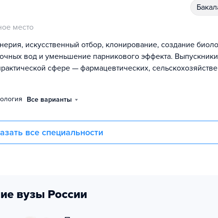
бака
ое место
нерия, искусственный отбор, клонирование, создание биол
сточных вод и уменьшение парникового эффекта. Выпускники
в практической сфере — фармацевтических, сельскохозяйств
иология
Все варианты
азать все специальности
ие вузы России