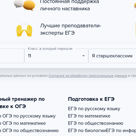
Постоянная поддержка
личного наставника
Лучшие преподаватели-
эксперты ЕГЭ
Класс, в который перешли
11
Я старшеклассник
нальных данных на условиях
Согласия на обработку персональных данных
и пр
тный тренажер по
Подготовка к ЕГЭ
вке к ОГЭ
ЕГЭ по русскому языку
р
ОГЭ по русскому языку
ЕГЭ по математике
р
ОГЭ по математике
ЕГЭ по обществознанию
р
ОГЭ по обществознанию
ЕГЭ по биологии
ЕГЭ по инфо