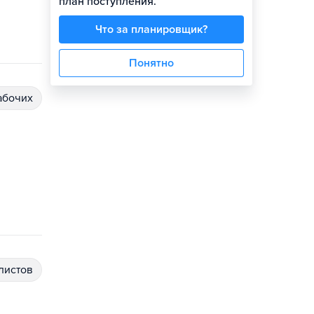
план поступления.
Что за планировщик?
Понятно
абочих
алистов