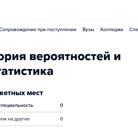
Сопровождение при поступлении
Вузы
Колледжи
Спе
ория вероятностей и
татистика
етных мест
 специальность
0
ем на другие
0