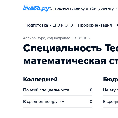
Старшекласснику и абитуриенту
Подготовка к ЕГЭ и ОГЭ
Профориентация
Аспирантура, код направления 010105
Специальность Те
математическая с
Колледжей
Бюдж
По этой специальности
0
На эту
В среднем по другим
0
В средн