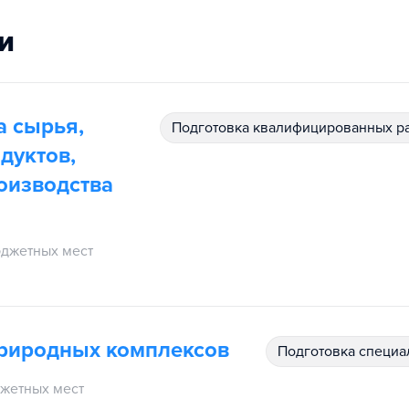
и
а сырья,
подготовка квалифицированных р
дуктов,
оизводства
джетных мест
природных комплексов
подготовка специ
жетных мест