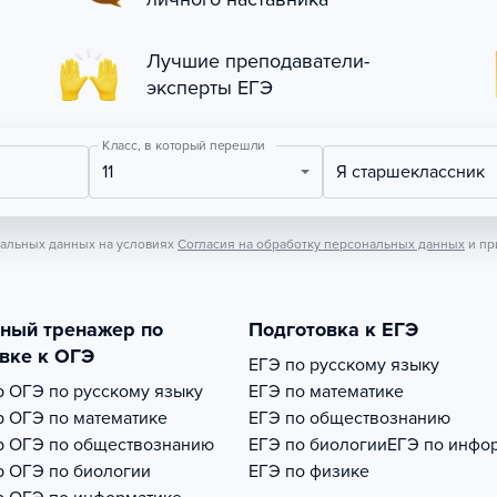
Лучшие преподаватели-
эксперты ЕГЭ
Класс, в который перешли
11
Я старшеклассник
нальных данных на условиях
Согласия на обработку персональных данных
и пр
тный тренажер по
Подготовка к ЕГЭ
вке к ОГЭ
ЕГЭ по русскому языку
р
ОГЭ по русскому языку
ЕГЭ по математике
р
ОГЭ по математике
ЕГЭ по обществознанию
р
ОГЭ по обществознанию
ЕГЭ по биологии
ЕГЭ по инфо
р
ОГЭ по биологии
ЕГЭ по физике