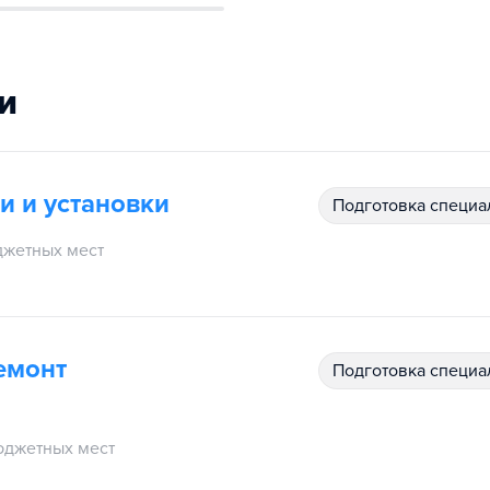
и
и и установки
подготовка специ
жетных мест
емонт
подготовка специ
юджетных мест