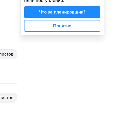
план поступления.
Что за планировщик?
Понятно
алистов
алистов