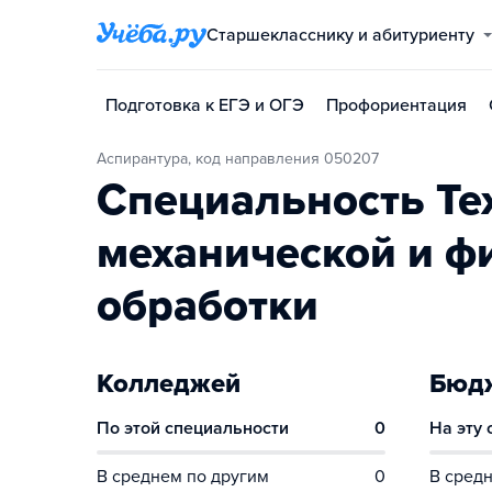
Старшекласснику и абитуриенту
Подготовка к ЕГЭ и ОГЭ
Профориентация
Аспирантура, код направления 050207
Специальность Те
механической и ф
обработки
Колледжей
Бюдж
По этой специальности
0
На эту
В среднем по другим
0
В средн