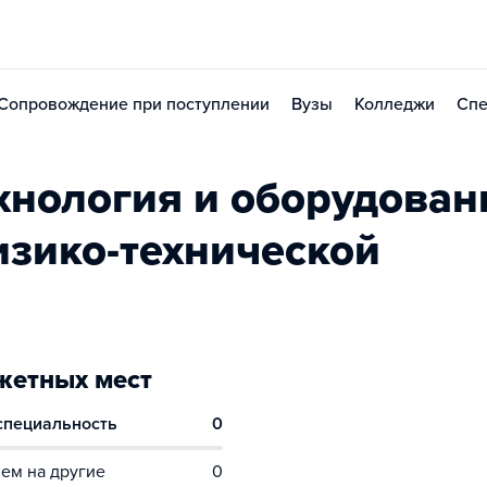
Сопровождение при поступлении
Вузы
Колледжи
Спе
хнология и оборудован
изико-технической
етных мест
 специальность
0
ем на другие
0