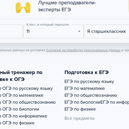
Лучшие преподаватели-
эксперты ЕГЭ
Класс, в который перешли
11
Я старшеклассник
нальных данных на условиях
Согласия на обработку персональных данных
и пр
тный тренажер по
Подготовка к ЕГЭ
вке к ОГЭ
ЕГЭ по русскому языку
р
ОГЭ по русскому языку
ЕГЭ по математике
р
ОГЭ по математике
ЕГЭ по обществознанию
р
ОГЭ по обществознанию
ЕГЭ по биологии
ЕГЭ по инфо
р
ОГЭ по биологии
ЕГЭ по физике
р
ОГЭ по информатике
Все предметы
р
ОГЭ по физике