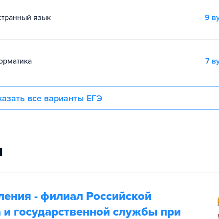
остранный язык
9 в
форматика
7 в
азать все варианты ЕГЭ
и
ления - филиал Российской
 и государственной службы при