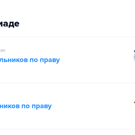
иаде
тап
льников по праву
ников по праву