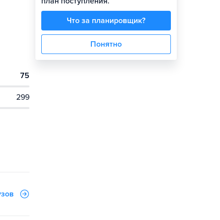
план поступления.
Что за планировщик?
Понятно
75
299
узов