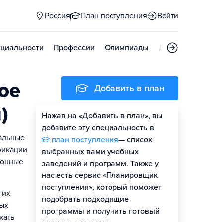
Россия
План поступления
Войти
циальности
Профессии
Олимпиады
Дни открытых д
ое
Добавить в план
)
Нажав на «Добавить в план», вы
добавите эту специальность в
нальные
план поступления
— список
фикации
выбранных вами учебных
ионные
заведений и программ. Также у
нас есть сервис «Планировщик
поступления», который поможет
гих
подобрать подходящие
ных
программы и получить готовый
кать