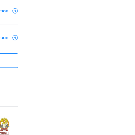
узов
узов