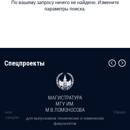
По вашему запросу ничего не найдено. Измените
параметры поиска.
Cпецпроекты
МАГИСТРАТУРА
МГУ ИМ.
М.В.ЛОМОНОСОВА
альное
Образова
ь в каждом
для выпускников технических и химических
факультетов