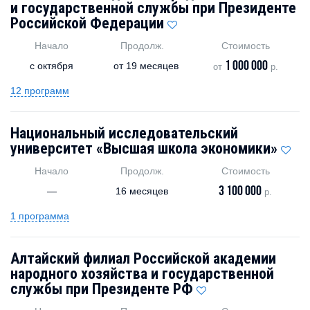
и государственной службы при Президенте
Российской Федерации
Начало
Продолж.
Стоимость
1 000 000
с
октября
от
19 месяцев
от
р.
12 программ
Национальный исследовательский
университет «Высшая школа экономики»
Начало
Продолж.
Стоимость
3 100 000
—
16 месяцев
р.
1 программа
Алтайский филиал Российской академии
народного хозяйства и государственной
службы при Президенте РФ