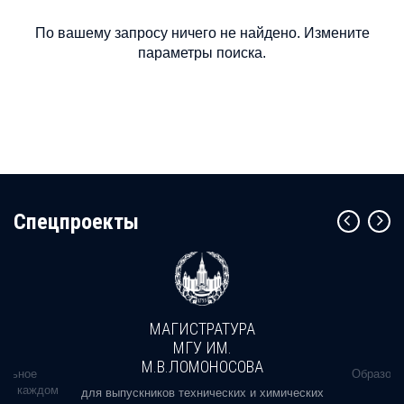
По вашему запросу ничего не найдено. Измените
параметры поиска.
Cпецпроекты
МАГИСТРАТУРА
МГУ ИМ.
М.В.ЛОМОНОСОВА
альное
Образова
ь в каждом
для выпускников технических и химических