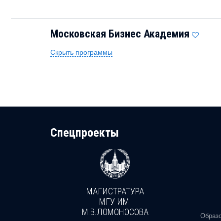
Московская Бизнес Академия
Скрыть программы
Cпецпроекты
МАГИСТРАТУРА
И
МГУ ИМ.
М.В.ЛОМОНОСОВА
, реальное
Образо