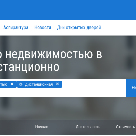
Аспирантура
Новости
Дни открытых дверей
ю недвижимостью в
станционно
×
×
стью
дистанционная
Н
Начало
Длительность
Стоимость 