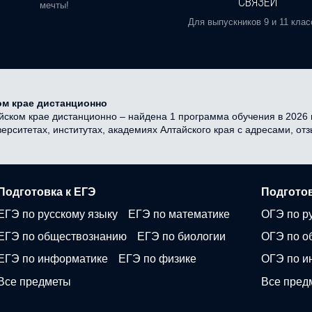
СВЯЗЕЙ
мечты!
Для выпускников 9 и 11 клас
м крае дистанционно
йском крае дистанционно – найдена 1 программа обучения в 2026 
ерситетах, институтах, академиях Алтайского края с адресами, от
Подготовка к ЕГЭ
Подготов
ЕГЭ по русскому языку
ЕГЭ по математике
ОГЭ по р
ЕГЭ по обществознанию
ЕГЭ по биологии
ОГЭ по о
ЕГЭ по информатике
ЕГЭ по физике
ОГЭ по и
Все предметы
Все пред