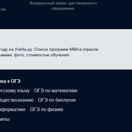
профе
Федеральный проект дистанционного
образования.
сов.
году на Учёба.ру. Список программ MBA в отрасли
зывами, фото, стоимостью обучения
ка к ОГЭ
усскому языку
ОГЭ по математике
бществознанию
ОГЭ по биологии
нформатике
ОГЭ по физике
меты