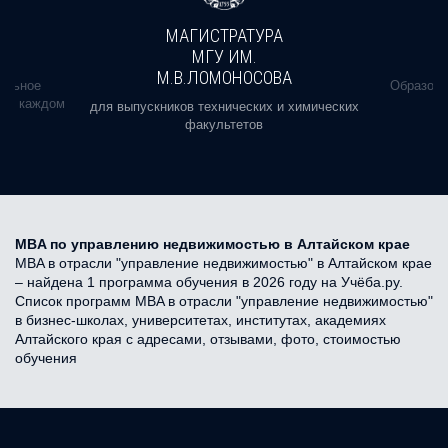
МАГИСТРАТУРА
МГУ ИМ.
М.В.ЛОМОНОСОВА
альное
Образова
ь в каждом
для выпускников технических и химических
факультетов
MBA по управлению недвижимостью в Алтайском крае
MBA в отрасли "управление недвижимостью" в Алтайском крае
– найдена 1 программа обучения в 2026 году на Учёба.ру.
Список программ MBA в отрасли "управление недвижимостью"
в бизнес-школах, университетах, институтах, академиях
Алтайского края с адресами, отзывами, фото, стоимостью
обучения