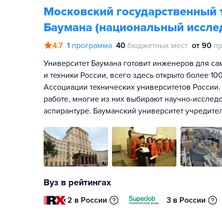
Московский государственный т
Баумана (национальный иссле
4.7
1
программа
40
бюджетных мест
от 90
пр
Университет Баумана готовит инженеров для са
и техники России, всего здесь открыто более 1
Ассоциации технических университетов России.
работе, многие из них выбирают научно-исслед
аспирантуре. Бауманский университет учредите
Вуз в рейтингах
2 в России
3 в России