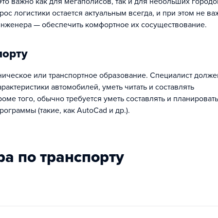
Это важно как для мегаполисов, так и для небольших городов
ос логистики остается актуальным всегда, и при этом не ва
инженера — обеспечить комфортное их сосуществование.
порту
хническое или транспортное образование. Специалист долже
рактеристики автомобилей, уметь читать и составлять
оме того, обычно требуется уметь составлять и планироват
ограммы (такие, как AutoCad и др.).
ра по транспорту