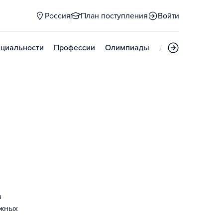
Россия
План поступления
Войти
циальности
Профессии
Олимпиады
Дни открытых д
в
ожных