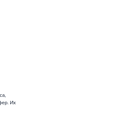
са,
фер. Их