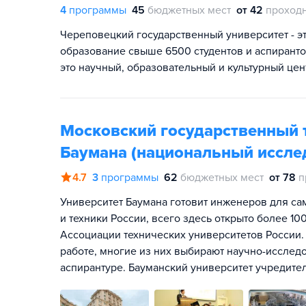
4
программы
45
бюджетных мест
от 42
проход
Череповецкий государственный университет - э
образование свыше 6500 студентов и аспиранто
это научный, образовательный и культурный цен
Московский государственный т
Баумана (национальный иссле
4.7
3
программы
62
бюджетных мест
от 78
п
Университет Баумана готовит инженеров для са
и техники России, всего здесь открыто более 1
Ассоциации технических университетов России.
работе, многие из них выбирают научно-исслед
аспирантуре. Бауманский университет учредите