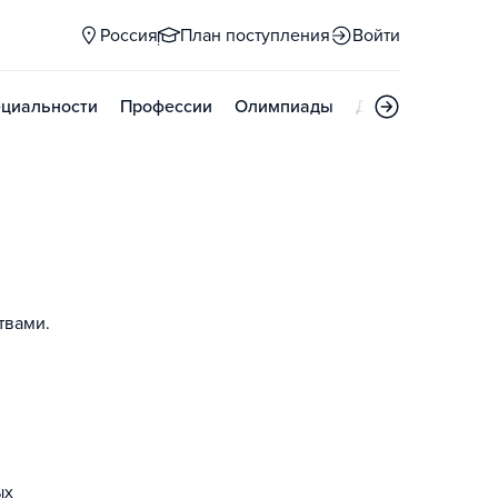
Россия
План поступления
Войти
циальности
Профессии
Олимпиады
Дни открытых д
твами.
ых