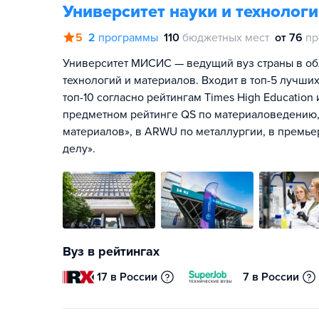
Университет науки и техноло
5
2
программы
110
бюджетных мест
от 76
пр
Университет МИСИС — ведущий вуз страны в об
технологий и материалов. Входит в топ-5 лучших
топ-10 согласно рейтингам Times High Education
предметном рейтинге QS по материаловедению, 
материалов», в ARWU по металлургии, в премье
делу».
Вуз в рейтингах
17 в России
7 в России