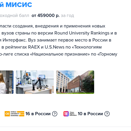
гий МИСИС
оходной балл
от 459000 р.
за год
ласти создания, внедрения и применения новых
 вузов страны по версии Round University Rankings и в
 и Интерфакс. Вуз занимает первое место в России в
в рейтингах RAEX и U.S.News по «Технологиям
р-лиге списка «Национальное признание» по «Горному
16 в России
10 в России