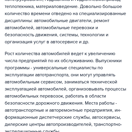
теплотехника, материаловедение. Довольно большое
количество времени отведено на специализированные
дисциплины: автомобильные двигатели, ремонт
автомобилей, автомобильные перевозки и
безопасность движения, системы, технологии и
организация услуг в автосервисе и др.
Рост количества автомобилей ведет к увеличению
числа предприятий по их обслуживанию. Выпускники
программы - универсальные специалисты по
эксплуатации автотранспорта, они могут управлять
автомобильным сервисом, заниматься технической
эксплуатацией автомобилей, организовывать процессы
автомобильных перевозок, работать в области
безопасности дорожного движения. Места работы -
автотранспортные и авторемонтные пред­при­я­ти­я, ин­
фор­ма­ци­он­ные дис­пет­чер­ские службы, ав­то­сер­ви­сы,
ди­лер­ские цен­тры автопроизводителей, транс­порт­но-
экс­пе­ди­ци­он­ные служ­бы.