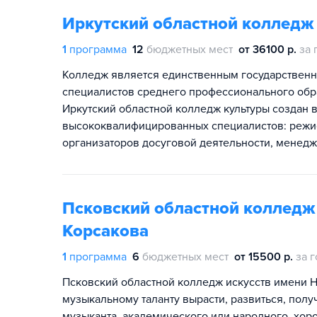
Иркутский областной колледж
1
программа
12
бюджетных мест
от 36100 р.
за 
Колледж является единственным государственн
специалистов среднего профессионального обр
Иркутский областной колледж культуры создан в
высококвалифицированных специалистов: режис
организаторов досуговой деятельности, менедж
Псковский областной колледж 
Корсакова
1
программа
6
бюджетных мест
от 15500 р.
за г
Псковский областной колледж искусств имени Н
музыкальному таланту вырасти, развиться, пол
музыканта, академического или народного, хоро