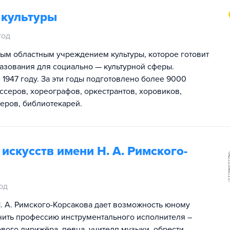
 культуры
год
ым областным учреждением культуры, которое готовит
азования для социально — культурной сферы.
 1947 году. За эти годы подготовлено более 9000
серов, хореографов, оркестрантов, хоровиков,
еров, библиотекарей.
искусств имени Н. А. Римского-
од
. А. Римского-Корсакова дает возможность юному
учить профессию инструментального исполнителя –
вого дирижёра, певца, учителя музыки, обрести