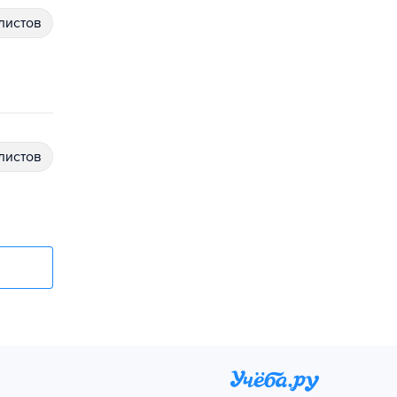
алистов
алистов