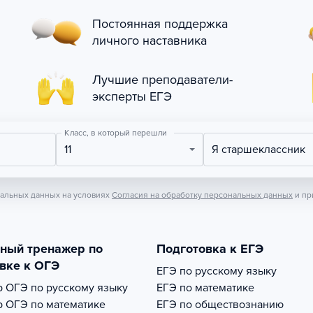
Постоянная поддержка
личного наставника
Лучшие преподаватели-
эксперты ЕГЭ
Класс, в который перешли
11
Я старшеклассник
нальных данных на условиях
Согласия на обработку персональных данных
и пр
тный тренажер по
Подготовка к ЕГЭ
вке к ОГЭ
ЕГЭ по русскому языку
р
ОГЭ по русскому языку
ЕГЭ по математике
р
ОГЭ по математике
ЕГЭ по обществознанию