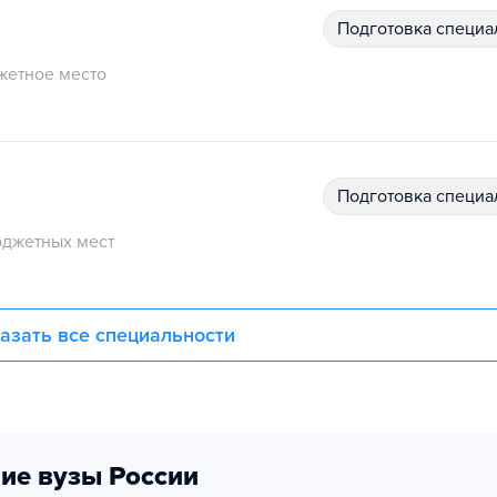
подготовка специ
жетное место
подготовка специ
джетных мест
азать все специальности
ие вузы России