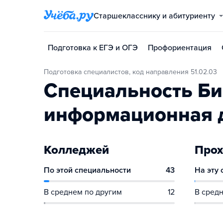
Старшекласснику и абитуриенту
Подготовка к ЕГЭ и ОГЭ
Профориентация
Подготовка специалистов, код направления 51.02.03
Специальность Би
информационная 
Колледжей
Прох
По этой специальности
43
На эту
В среднем по другим
12
В средн