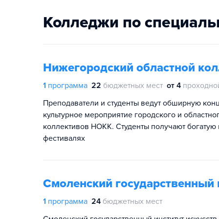
Колледжи по специаль
Нижегородский областной ко
1
программа
22
бюджетных мест
от 4
проходно
Преподаватели и студенты ведут обширную конц
культурное мероприятие городского и областног
коллективов НОКК. Студенты получают богатую п
фестивалях
Смоленский государственный и
1
программа
24
бюджетных мест