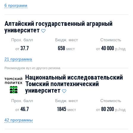
6 программ
Алтайский государственный аграрный
университет
Прох. балл
Бюдж. мест
Стоимость
37.7
658
40 000
от
мест
от
р./год
21 программа
Рекомендуем вуз из другого региона
Национальный исследовательский
Томский политехнический
университет
Прох. балл
Бюдж. мест
Стоимость
46.7
1845
80 200
от
мест
от
р./год
42 программы