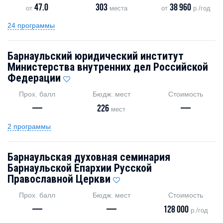
47.0
303
38 960
от
места
от
р./год
24 программы
Барнаульский юридический институт
Министерства внутренних дел Российской
Федерации
Прох. балл
Бюдж. мест
Стоимость
—
226
—
мест
2 программы
Барнаульская духовная семинария
Барнаульской Епархии Русской
Православной Церкви
Прох. балл
Бюдж. мест
Стоимость
—
—
128 000
р./год