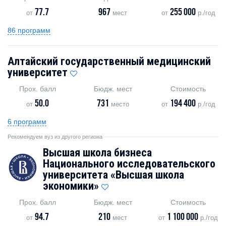
77.7
967
255 000
от
мест
от
р./год
86 программ
Алтайский государственный медицинский
университет
Прох. балл
Бюдж. мест
Стоимость
50.0
731
194 400
от
место
от
р./год
6 программ
Рекомендуем вуз из другого региона
Высшая школа бизнеса
Национального исследовательского
университета «Высшая школа
экономики»
Прох. балл
Бюдж. мест
Стоимость
94.7
210
1 100 000
от
мест
от
р./год