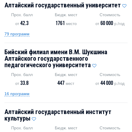
Алтайский государственный университет
Прох. балл
Бюдж. мест
Стоимость
42.3
1761
60 000
от
место
от
р./год
79 программ
Бийский филиал имени В.М. Шукшина
Алтайского государственного
педагогического университета
Прох. балл
Бюдж. мест
Стоимость
33.8
447
44 000
от
мест
от
р./год
16 программ
Алтайский государственный институт
культуры
Прох. балл
Бюдж. мест
Стоимость