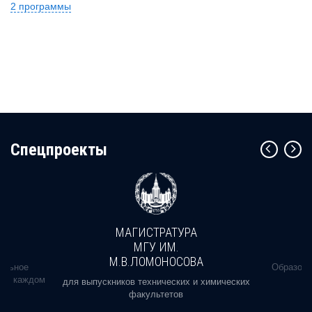
2 программы
Cпецпроекты
МАГИСТРАТУРА
МГУ ИМ.
М.В.ЛОМОНОСОВА
альное
Образова
ь в каждом
для выпускников технических и химических
факультетов