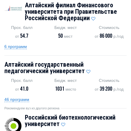
Алтайский филиал Финансового
университета при Правительстве
Российской Федерации
Прох. балл
Бюдж. мест
Стоимость
54.7
50
86 000
от
мест
от
р./год
6 программ
Алтайский государственный
педагогический университет
Прох. балл
Бюдж. мест
Стоимость
41.0
1031
39 200
от
место
от
р./год
46 программ
Рекомендуем вуз из другого региона
Российский биотехнологический
университет