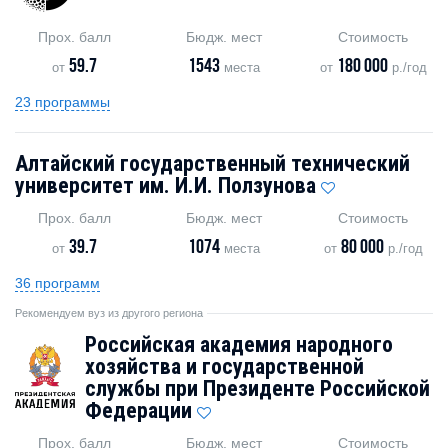
Прох. балл
Бюдж. мест
Стоимость
59.7
1543
180 000
от
места
от
р./год
23 программы
Алтайский государственный технический
университет им. И.И. Ползунова
Прох. балл
Бюдж. мест
Стоимость
39.7
1074
80 000
от
места
от
р./год
36 программ
Рекомендуем вуз из другого региона
Российская академия народного
хозяйства и государственной
службы при Президенте Российской
Федерации
Прох. балл
Бюдж. мест
Стоимость