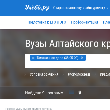
Старшекласснику
и абитуриенту
Подготовка к ЕГЭ и ОГЭ
Профориентация
Пла
Вузы Алтайского к
×
Таможенное дело (38.05.02)
УСЛОВИЯ ОБУЧЕНИЯ
РАСПОЛОЖЕНИЕ
ПРЕДМ
Найдено
9 программ
Рекомендуем вуз из другого региона