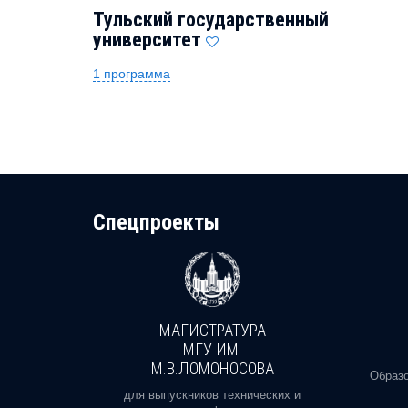
Тульский государственный
университет
1 программа
Cпецпроекты
МАГИСТРАТУРА
И
МГУ ИМ.
М.В.ЛОМОНОСОВА
, реальное
Образо
орая есть
для выпускников технических и