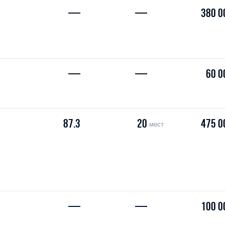
—
—
380 0
—
—
60 0
87.3
20
475 0
мест
—
—
100 0