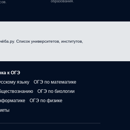
образования.
сов.
чёба.ру. Список университетов, институтов,
ка к ОГЭ
усскому языку
ОГЭ по математике
бществознанию
ОГЭ по биологии
нформатике
ОГЭ по физике
меты