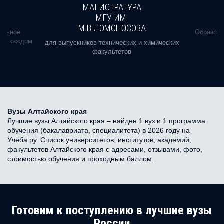
МАГИСТРАТУРА
МГУ ИМ.
М.В.ЛОМОНОСОВА
альное
Образова
ь в каждом
для выпускников технических и химических
факультетов
Вузы Алтайского края
Лучшие вузы Алтайского края – найден 1 вуз и 1 программа
обучения (бакалавриата, специалитета) в 2026 году на
Учёба.ру. Список университетов, институтов, академий,
факультетов Алтайского края с адресами, отзывами, фото,
стоимостью обучения и проходным баллом.
Готовим к поступлению в лучшие вузы
России