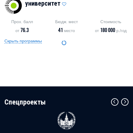
университет
Прох. балл
Бюдж. мест
Стоимость
76.3
41
180 000
от
место
от
р./год
Скрыть программы
Cпецпроекты