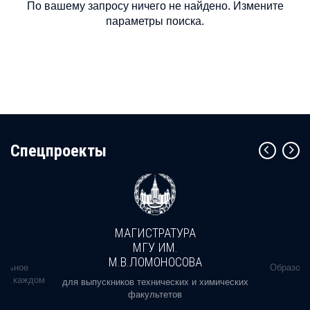
По вашему запросу ничего не найдено. Измените
параметры поиска.
Cпецпроекты
МАГИСТРАТУРА
МГУ ИМ.
М.В.ЛОМОНОСОВА
альное
Образова
ь в каждом
для выпускников технических и химических
факультетов