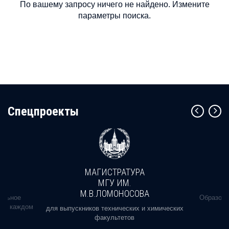
По вашему запросу ничего не найдено. Измените
параметры поиска.
Cпецпроекты
МАГИСТРАТУРА
МГУ ИМ.
М.В.ЛОМОНОСОВА
альное
Образова
ь в каждом
для выпускников технических и химических
факультетов